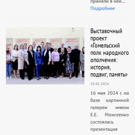
приняли в ней…
Подробнее
Выставочный
проект
«Гомельский
полк народного
ополчения:
история,
подвиг, память»
20.05.2024
16 мая 2024 г. на
базе картинной
галереи имени
Е.Е. Моисеенко
состоялась
презентация