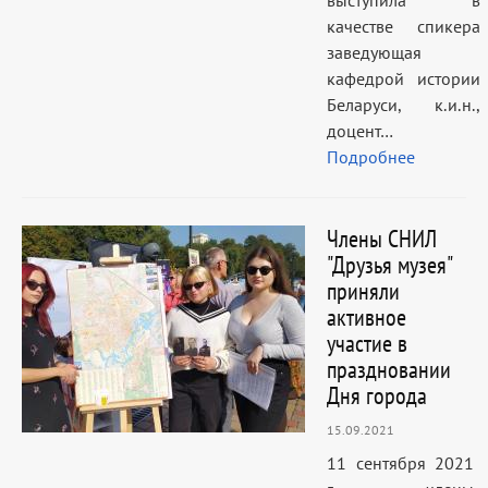
выступила в
качестве спикера
заведующая
кафедрой истории
Беларуси, к.и.н.,
доцент…
Подробнее
Члены СНИЛ
"Друзья музея"
приняли
активное
участие в
праздновании
Дня города
15.09.2021
11 сентября 2021