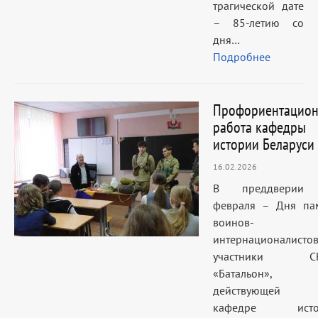
трагической дате
– 85-летию со
дня…
Подробнее
Профориентацион
работа кафедры
истории Беларуси
16.02.2026
В преддверии
февраля – Дня па
воинов-
интернационалист
участники С
«Батальон»,
действующей 
кафедре исто