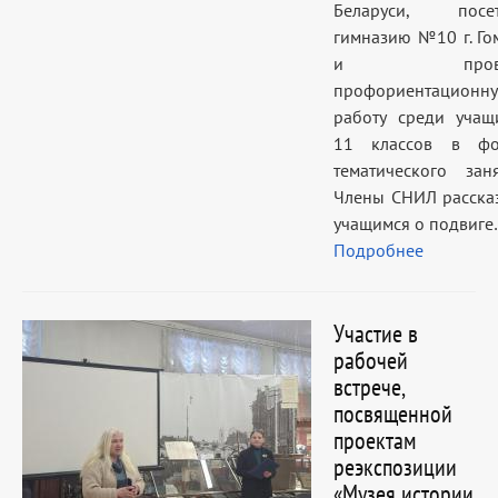
Беларуси, посет
гимназию №10 г. Го
и прове
профориентационн
работу среди учащ
11 классов в фо
тематического заня
Члены СНИЛ расска
учащимся о подвиге
Подробнее
Участие в
рабочей
встрече,
посвященной
проектам
реэкспозиции
«Музея истории