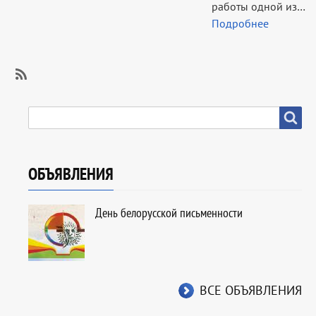
работы одной из…
Подробнее
SubscribeПодписаться
на
SEARCH
Search
Акции
и
проекты
ОБЪЯВЛЕНИЯ
День белорусской письменности
ВСЕ ОБЪЯВЛЕНИЯ